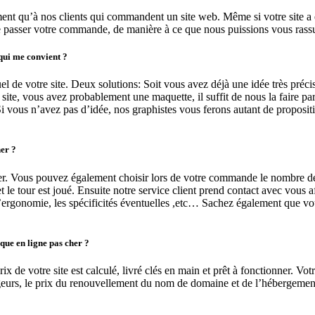
ent qu’à nos clients qui commandent un site web. Même si votre site a ét
e passer votre commande, de manière à ce que nous puissions vous rassur
qui me convient ?
l de votre site. Deux solutions: Soit vous avez déjà une idée très préci
ite, vous avez probablement une maquette, il suffit de nous la faire parve
Si vous n’avez pas d’idée, nos graphistes vous ferons autant de proposit
er ?
r. Vous pouvez également choisir lors de votre commande le nombre de m
 tour est joué. Ensuite notre service client prend contact avec vous afi
, l’ergonomie, les spécificités éventuelles ,etc… Sachez également que 
ique en ligne pas cher ?
e votre site est calculé, livré clés en main et prêt à fonctionner. Votr
urs, le prix du renouvellement du nom de domaine et de l’hébergement. 