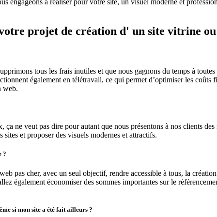
nous engageons à réaliser pour votre site, un visuel moderne et professio
 votre projet de création d' un site vitrine
upprimons tous les frais inutiles et que nous gagnons du temps à toutes l
ionnent également en télétravail, ce qui permet d’optimiser les coûts 
n web.
ça ne veut pas dire pour autant que nous présentons à nos clients des s
sites et proposer des visuels modernes et attractifs.
e ?
eb pas cher, avec un seul objectif, rendre accessible à tous, la création
 allez également économiser des sommes importantes sur le référencement
me si mon site a été fait ailleurs ?