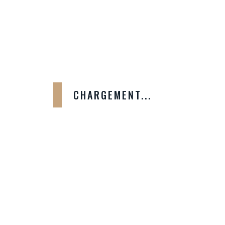
Posters
Singles
Référencement Naturel
Refinte Site Vitrine Pas Cher
Uncategorized
CHARGEMENT...
PRODUCTS
Référencement Naturel
–
450,00
€
1890,00
€
TTC
Refonte Boutique Prestashop
–
790,00
€
1290,00
€
TTC