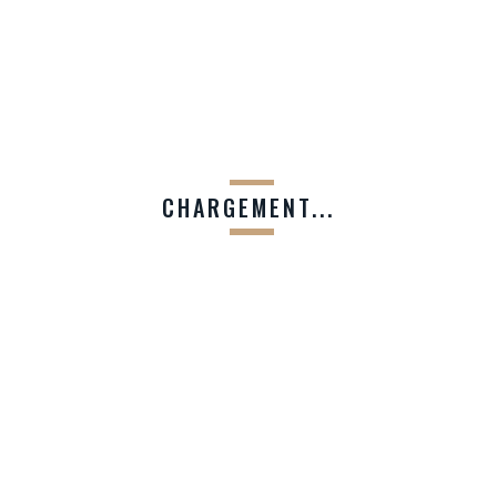
fonctionner
d’envies
690,00
€
TTC
d’envies
CHARGEMENT...